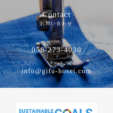
Contact
お問い合わせ
Tel
058-273-4030
E-mail
info@gifu-hosei.com