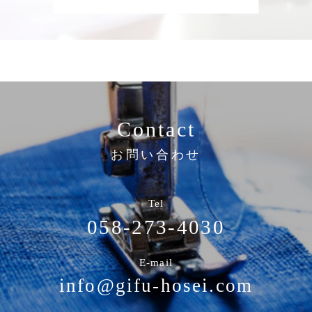
Contact
お問い合わせ
Tel
058-273-4030
E-mail
info@gifu-hosei.com